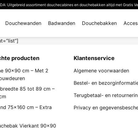
: Uitgebreid assortiment douchecabines en douchebakken altijd met Gratis V
Douchewanden
Badwanden
Douchebakken
Acces
t=”list”]
chte producten
Klantenservice
e 90×90 cm – Met 2
Algemene voorwaarden
Vouwdeuren
Bestel- en bezorginformati
breedte 85 tot 89 cm –
Terugbetaal- en retourneri
 cm
nd 75x160 cm – Extra
Privacy en gegevensbesch
chebak Vierkant 90x90