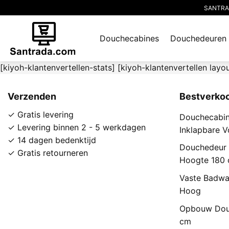
Ga
SANTRADA
naar
inhoud
Douchecabines
Douchedeuren
[kiyoh-klantenvertellen-stats] [kiyoh-klantenvertellen layou
Verzenden
Bestverko
✓ Gratis levering
Douchecabin
✓ Levering binnen 2 - 5 werkdagen
Inklapbare 
✓ 14 dagen bedenktijd
Douchedeur 
✓ Gratis retourneren
Hoogte 180
Vaste Badwa
Hoog
Opbouw Dou
cm