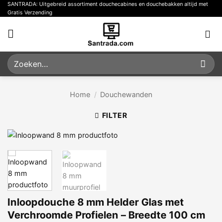
Ga
SANTRADA: Uitgebreid assortiment douchecabines en douchebakken altijd met
Gratis Verzending
naar
inhoud
Zoeken
naar:
Home
/
Douchewanden
FILTER
Inloopdouche 8 mm Helder Glas met
Verchroomde Profielen – Breedte 100 cm