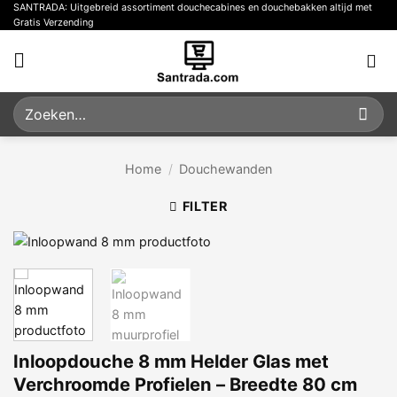
Ga
SANTRADA: Uitgebreid assortiment douchecabines en douchebakken altijd met
Gratis Verzending
naar
inhoud
Zoeken
naar:
Home
/
Douchewanden
FILTER
Inloopdouche 8 mm Helder Glas met
Verchroomde Profielen – Breedte 80 cm