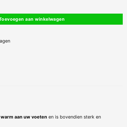
0 x 80 x 5 cm - Laag Model - Versterkt met Glasvezel - Afvoer
Toevoegen aan winkelwagen
dagen
 warm aan uw voeten
en is bovendien sterk en