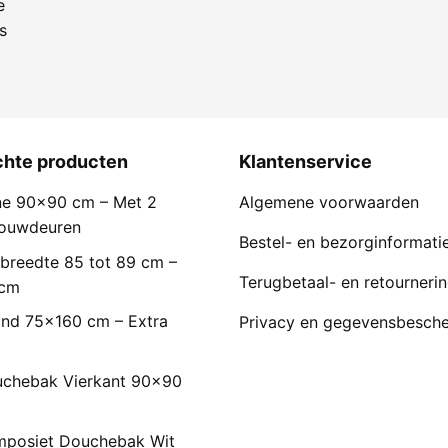
e
s
chte producten
Klantenservice
e 90×90 cm – Met 2
Algemene voorwaarden
Vouwdeuren
Bestel- en bezorginformati
breedte 85 tot 89 cm –
Terugbetaal- en retourneri
 cm
nd 75x160 cm – Extra
Privacy en gegevensbesch
chebak Vierkant 90x90
mposiet Douchebak Wit