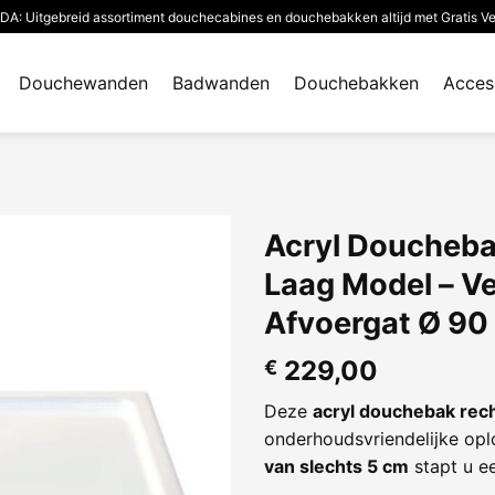
: Uitgebreid assortiment douchecabines en douchebakken altijd met Gratis V
Douchewanden
Badwanden
Douchebakken
Acces
Acryl Doucheba
Laag Model – Ve
Afvoergat Ø 9
229,00
€
Deze
acryl douchebak rec
onderhoudsvriendelijke op
van slechts 5 cm
stapt u ee