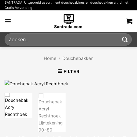
Ga
SANTRADA: Uitgebreid assortiment douchecabines en douchebakken altijd met
Gratis Verzending
naar
inhoud
Zoeken
naar:
Home
/
Douchebakken
FILTER