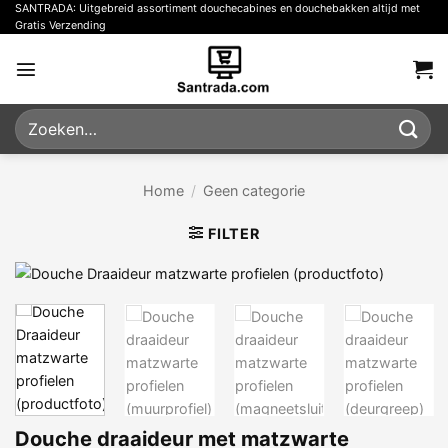
Ga
SANTRADA: Uitgebreid assortiment douchecabines en douchebakken altijd met
Gratis Verzending
naar
inhoud
Zoeken
naar:
Home
/
Geen categorie
FILTER
Douche draaideur met matzwarte