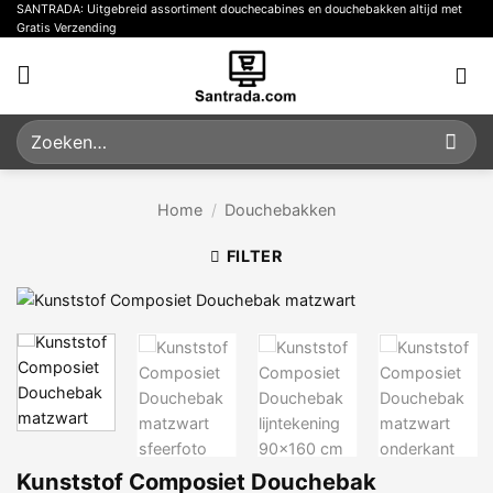
Ga
SANTRADA: Uitgebreid assortiment douchecabines en douchebakken altijd met
Gratis Verzending
naar
inhoud
Zoeken
naar:
Home
/
Douchebakken
FILTER
Kunststof Composiet Douchebak