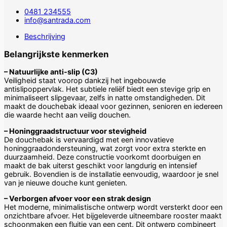
-
0481 234555
Inclusief
info@santrada.com
bijpassende
sifon
Beschrijving
aantal
Belangrijkste kenmerken
– Natuurlijke anti-slip (C3)
Veiligheid staat voorop dankzij het ingebouwde
antislipoppervlak. Het subtiele reliëf biedt een stevige grip en
minimaliseert slipgevaar, zelfs in natte omstandigheden. Dit
maakt de douchebak ideaal voor gezinnen, senioren en iedereen
die waarde hecht aan veilig douchen.
– Honinggraadstructuur voor stevigheid
De douchebak is vervaardigd met een innovatieve
honinggraadondersteuning, wat zorgt voor extra sterkte en
duurzaamheid. Deze constructie voorkomt doorbuigen en
maakt de bak uiterst geschikt voor langdurig en intensief
gebruik. Bovendien is de installatie eenvoudig, waardoor je snel
van je nieuwe douche kunt genieten.
– Verborgen afvoer voor een strak design
Het moderne, minimalistische ontwerp wordt versterkt door een
onzichtbare afvoer. Het bijgeleverde uitneembare rooster maakt
schoonmaken een fluitje van een cent. Dit ontwerp combineert