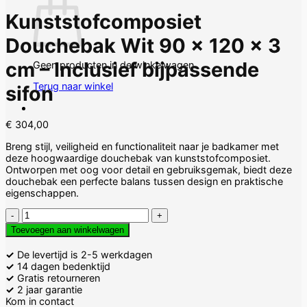
Kunststofcomposiet
Douchebak Wit 90 x 120 x 3
cm – Inclusief bijpassende
Geen producten in de winkelwagen.
Terug naar winkel
sifon
€
304,00
Breng stijl, veiligheid en functionaliteit naar je badkamer met
deze hoogwaardige douchebak van kunststofcomposiet.
Ontworpen met oog voor detail en gebruiksgemak, biedt deze
douchebak een perfecte balans tussen design en praktische
eigenschappen.
Kunststofcomposiet
Douchebak
Toevoegen aan winkelwagen
Wit
90
✓
De levertijd is 2-5 werkdagen
x
✓
14 dagen bedenktijd
120
✓
Gratis retourneren
x
✓
2 jaar garantie
3
Kom in contact
cm