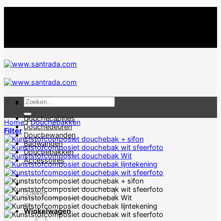
Ga
SANTRADA: Uitgebreid assortiment douchecabines en
naar
douchebakken altijd met Gratis Verzending
inhoud
SANTRADA: Uitgebreid assortiment douchecabines en
douchebakken altijd met Gratis Verzending
Zoeken
naar:
Douchecabines
Home
/
Douchebakken
Douchedeuren
Filter
Douchewanden
Badwanden
Douchebakken
Accessoires
Zoeken
naar:
Winkelwagen