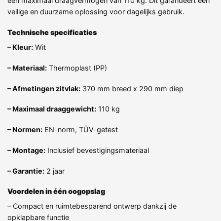
een maximaal draagvermogen van 110 kg. Dit garandeert een
veilige en duurzame oplossing voor dagelijks gebruik.
Technische specificaties
– Kleur:
Wit
– Materiaal:
Thermoplast (PP)
– Afmetingen zitvlak:
370 mm breed x 290 mm diep
– Maximaal draaggewicht:
110 kg
– Normen:
EN-norm, TÜV-getest
– Montage:
Inclusief bevestigingsmateriaal
– Garantie:
2 jaar
Voordelen in één oogopslag
– Compact en ruimtebesparend ontwerp dankzij de
opklapbare functie