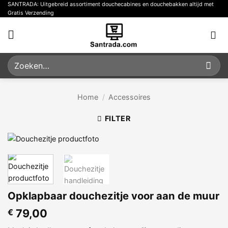
Ga
SANTRADA: Uitgebreid assortiment douchecabines en douchebakken altijd met
Gratis Verzending
naar
inhoud
Zoeken
naar:
Home
/
Accessoires
FILTER
Opklapbaar douchezitje voor aan de muur
79,00
€